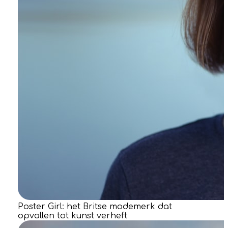
Poster Girl: het Britse modemerk dat
opvallen tot kunst verheft