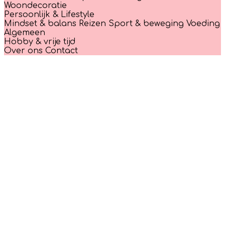
Woondecoratie
Persoonlijk & Lifestyle
Mindset & balans
Reizen
Sport & beweging
Voeding
Algemeen
Hobby & vrije tijd
Over ons
Contact