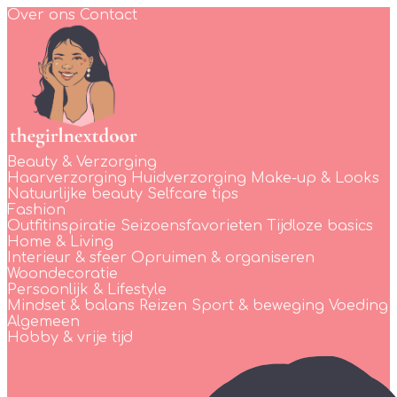
Over ons
Contact
Beauty & Verzorging
Haarverzorging
Huidverzorging
Make-up & Looks
Natuurlijke beauty
Selfcare tips
Fashion
Outfitinspiratie
Seizoensfavorieten
Tijdloze basics
Home & Living
Interieur & sfeer
Opruimen & organiseren
Woondecoratie
Persoonlijk & Lifestyle
Mindset & balans
Reizen
Sport & beweging
Voeding
Algemeen
Hobby & vrije tijd